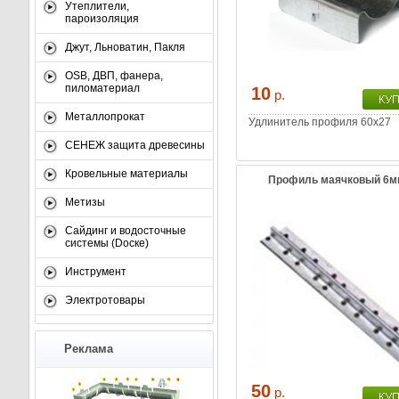
Утеплители,
пароизоляция
Джут, Льноватин, Пакля
OSB, ДВП, фанера,
пиломатериал
10
р.
Металлопрокат
Удлинитель профиля 60х27
СЕНЕЖ защита древесины
Кровельные материалы
Профиль маячковый 6м
Метизы
Сайдинг и водосточные
системы (Dоске)
Инструмент
Электротовары
Реклама
50
р.