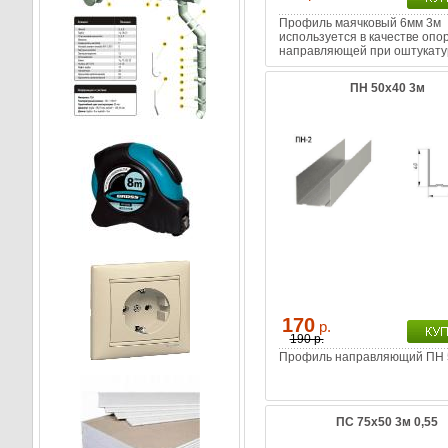
Профиль маячковый 6мм 3м
используется в качестве опо
направляющей при оштукату
для выравнивания поверхно
ПН 50х40 3м
170
р.
190 р.
Профиль направляющий ПН 
ПС 75х50 3м 0,55