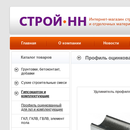
Интернет-магазин ст
и отделочных матер
Главная
О компании
Новости
Каталог товаров
Профиль оцинкова
KNAUF
Грунтовки, бетоконтакт,
Смотреть все товары
добавки
Сухие строительные смеси
Удлинитель профил
Гипсокартон и
комплектующие
Профиль оцинкованный
для гкл и комплектующие
ГКЛ, ГКЛВ, ГВЛВ, элемент
пола