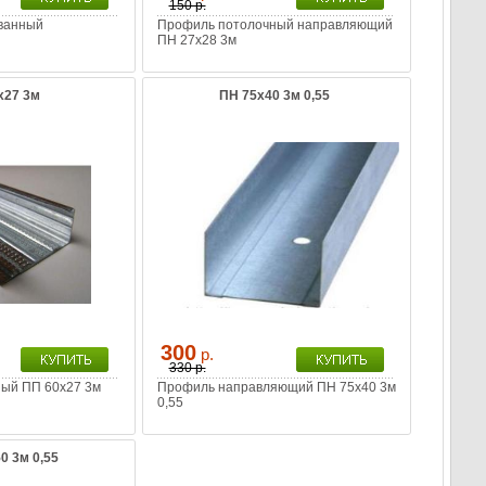
150 р.
ванный
Профиль потолочный направляющий
ПН 27х28 3м
х27 3м
ПН 75х40 3м 0,55
300
р.
330 р.
ый ПП 60х27 3м
Профиль направляющий ПН 75х40 3м
0,55
0 3м 0,55