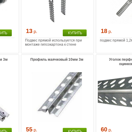
13
18
р.
р.
Подвес прямой используется при
подвес прямой 1,
монтаже гипсокартона к стене
м 3м
Профиль маячковый 10мм 3м
Уголок перф
оцинко
55
60
р.
р.