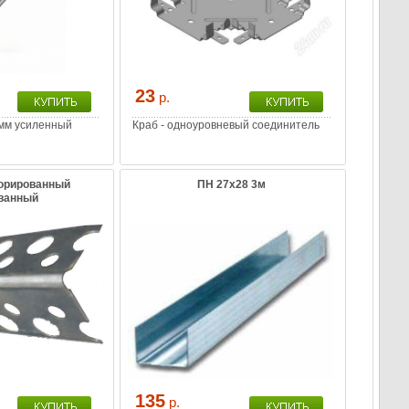
23
р.
2мм усиленный
Краб - одноуровневый соединитель
орированный
ПН 27х28 3м
ванный
135
р.