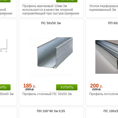
Профиль маячковый 10мм 3м
Уголок перфориро
рной
используется в качестве опорной
оцинкованный 3м
ривании
направляющей при оштукатуривании
стей
для выравнивания поверхностей
ПС 50х50 3м
ПП 60
185
200
р.
р.
200 р.
220 р.
50х40 3м
Профиль стоечный ПС 50х50 3м
Профиль потолочн
ПН 100*40 3м 0,55
ПС 100х5