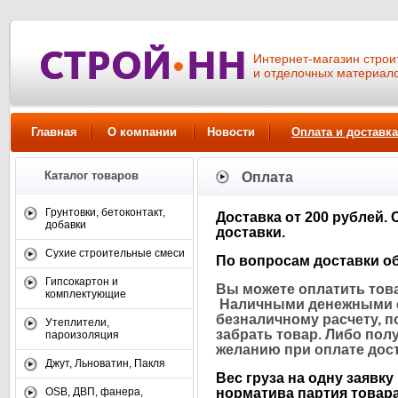
Интернет-магазин стро
и отделочных материал
Главная
О компании
Новости
Оплата и доставка
Каталог товаров
Оплата
Грунтовки, бетоконтакт,
Доставка от 200 рублей.
добавки
доставки
.
Сухие строительные смеси
По вопросам доставки об
Гипсокартон и
Вы можете оплатить тов
комплектующие
Наличными денежными ср
безналичному расчету, п
Утеплители,
забрать товар. Либо пол
пароизоляция
желанию при оплате дост
Джут, Льноватин, Пакля
Вес груза на одну заявк
OSB, ДВП, фанера,
норматива партия товара