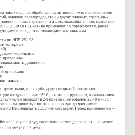
 новых и ранее обработанных антипиреном или антисептиком
ий, обшивок, перегородок, стен и других пиленых, строганных,
твенного, производственного и сельскохозяйственного назначения
ство «СЕНЕЖ ОГНЕБИО» не применяют по поверхностям, ранее
разующими или водоотталкивающими материалами.
сти по НПБ 251-98
ый материал
ей)
водными морилками
ию древесины
рашиваемость древесины
ью
ой древесине
е
меет запаха
рязи, пыли, коры, луба, других покрытий поверхность
o
туре воздуха не ниже +5
С, а также погружением, вымачиванием
аспылителем проводят в 2-3 приема с интервалом 20-40 минут,
ние или пропитку в автоклаве проводят до достижения
есину! Не смешивать с другими составами. Перед применением —
ств по II группе (трудновоспламеняемая древесина) — не менее
2
2
ее 300 г/м
(3,0-3,5 м
/кг).