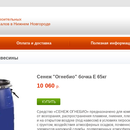
роительных
иалов в Нижнем Новгороде
Оплата и доставка
Полезная информац
евесины
Сенеж "Огнебио" бочка Е 65кг
10 060
р.
Средство «СЕНЕЖ ОГНЕБИО» предназначено для комп
от возгорания, распространения пламени, гниения, пл
и на открытом воздухе (под навесом) в условиях гигро
с грунтом, воздействия атмосферных осадков, почве
элементов наружной службы, подверженных атмосферн