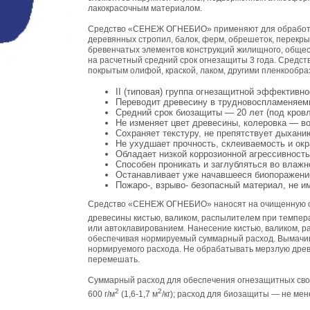
лакокрасочным материалом.
Средство «СЕНЕЖ ОГНЕБИО» применяют для обработки
деревянных стропил, балок, ферм, обрешеток, перекрыт
бревенчатых элементов конструкций жилищного, общес
на расчетный средний срок огнезащиты 3 года. Сред
покрытым олифой, краской, лаком, другими пленкооб
II (типовая) группа огнезащитной эффективно
Переводит древесину в трудновоспламеняем
Средний срок биозащиты — 20 лет (под кровл
Не изменяет цвет древесины, колеровка — 
Сохраняет текстуру, не препятствует дыхан
Не ухудшает прочность, склеиваемость и ок
Обладает низкой коррозионной агрессивност
Способен проникать и заглубляться во влажн
Останавливает уже начавшееся биопоражени
Пожаро-, взрыво- безопасный материал, не и
Средство «СЕНЕЖ ОГНЕБИО» наносят на очищенную от г
древесины кистью, валиком, распылителем при темпера
или автоклавированием. Нанесение кистью, валиком, р
обеспечивая нормируемый суммарный расход. Вымачива
нормируемого расхода. Не обрабатывать мерзлую древ
перемешать.
Суммарный расход для обеспечения огнезащитных свой
2
2
600 г/м
(1,6-1,7 м
/кг); расход для биозащиты — не мен