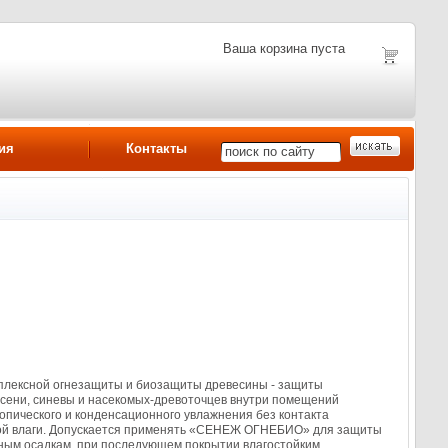
Ваша корзина пуста
ия
Контакты
лексной огнезащиты и биозащиты древесины - защиты
есени, синевы и насекомых-древоточцев внутри помещений
скопического и конденсационного увлажнения без контакта
нной влаги. Допускается применять «СЕНЕЖ ОГНЕБИО» для защиты
ым осадкам, при последующем покрытии влагостойким