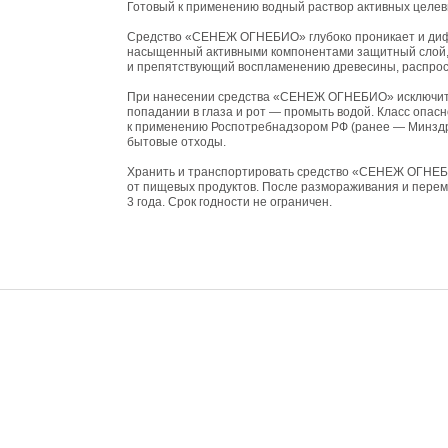
Готовый к применению водный раствор активных целев
Средство «СЕНЕЖ ОГНЕБИО» глубоко проникает и дифф
насыщенный активными компонентами защитный слой,
и препятствующий воспламенению древесины, распро
При нанесении средства «СЕНЕЖ ОГНЕБИО» исключить 
попадании в глаза и рот — промыть водой. Класс опас
к применению Роспотребнадзором РФ (ранее — Минздра
бытовые отходы.
Хранить и транспортировать средство «СЕНЕЖ ОГНЕБИ
от пищевых продуктов. После размораживания и пере
3 года. Срок годности не ограничен.