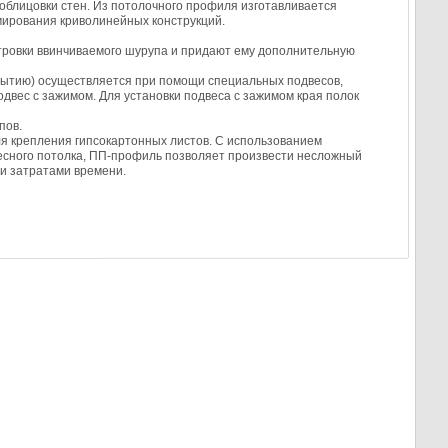
 облицовки стен. Из потолочного профиля изготавливается
мирования криволинейных конструкций.
нтровки ввинчиваемого шурупа и придают ему дополнительную
ытию) осуществляется при помощи специальных подвесов,
двес с зажимом. Для установки подвеса с зажимом края полок
пов.
ля крепления гипсокартонных листов. С использованием
есного потолка, ПП-профиль позволяет произвести несложный
и затратами времени.