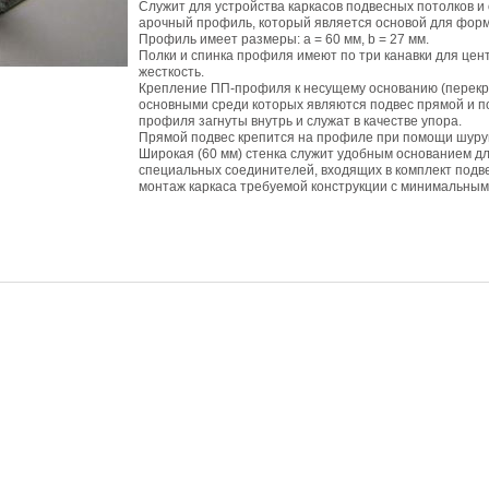
Служит для устройства каркасов подвесных потолков и
арочный профиль, который является основой для фор
Профиль имеет размеры: a = 60 мм, b = 27 мм.
Полки и спинка профиля имеют по три канавки для це
жесткость.
Крепление ПП-профиля к несущему основанию (перекр
основными среди которых являются подвес прямой и по
профиля загнуты внутрь и служат в качестве упора.
Прямой подвес крепится на профиле при помощи шуру
Широкая (60 мм) стенка служит удобным основанием д
специальных соединителей, входящих в комплект подв
монтаж каркаса требуемой конструкции с минимальным