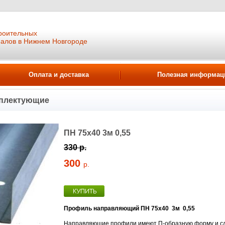
роительных
иалов в Нижнем Новгороде
Оплата и доставка
Полезная информац
мплектующие
ПН 75х40 3м 0,55
330 р.
300
р.
Профиль направляющий ПН 75х40 3м 0,55
Направляющие профили имеют П-образную форму и слу