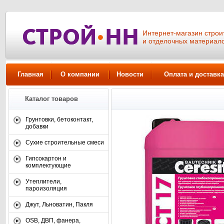
Интернет-магазин стро
и отделочных материал
Главная
О компании
Новости
Оплата и доставка
Каталог товаров
Грунтовки, бетоконтакт,
добавки
Сухие строительные смеси
Гипсокартон и
комплектующие
Утеплители,
пароизоляция
Джут, Льноватин, Пакля
OSB, ДВП, фанера,