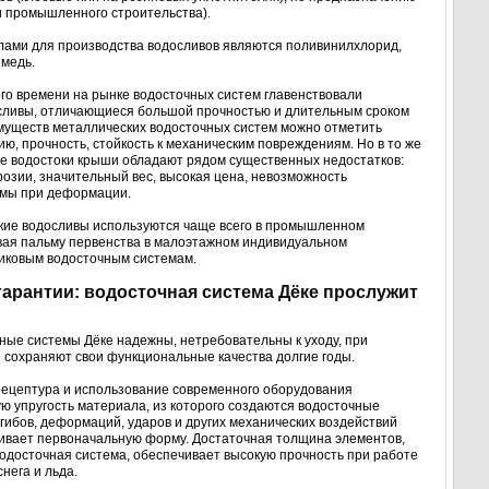
и промышленного строительства).
ами для производства водосливов являются поливинилхлорид,
 медь.
го времени на рынке водосточных систем главенствовали
сливы, отличающиеся большой прочностью и длительным сроком
муществ металлических водосточных систем можно отметить
ию, прочность, стойкость к механическим повреждениям. Но в то же
ие водостоки крыши обладают рядом существенных недостатков:
озии, значительный вес, высокая цена, невозможность
мы при деформации.
кие водосливы используются чаще всего в промышленном
вая пальму первенства в малоэтажном индивидуальном
иковым водосточным системам.
гарантии: водосточная система Дёке прослужит
ые системы Дёке надежны, нетребовательны к уходу, при
 сохраняют свои функциональные качества долгие годы.
ецептура и использование современного оборудования
ю упругость материала, из которого создаются водосточные
згибов, деформаций, ударов и других механических воздействий
ливает первоначальную форму. Достаточная толщина элементов,
водосточная система, обеспечивает высокую прочность при работе
снега и льда.