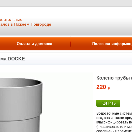
роительных
иалов в Нижнем Новгороде
Оплата и доставка
Полезная информац
ема DOCKE
Колено трубы (
220
р.
Водосточные систем
осадков, а также п
классифицировать по
(пластиковые или ме
соединения элементо