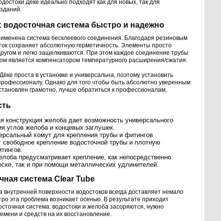
одостоки Дёке идеально подходят как для новых, так для
зданий.
: водосточная система быстро и надежно
рименена система бесклеевого соединения. Благодаря резиновым
ток сохраняет абсолютную герметичность. Элементы просто
другом и легко защелкиваются. При этом каждое соединение трубы
гом является компенсатором температурного расширения/сжатия.
Дёке проста в установке и универсальна, поэтому установить
профессионалу. Однако для того чтобы быть абсолютно уверенным
 установлен грамотно, лучше обратиться к профессионалам.
сть
я конструкция желоба дает возможность универсального
я углов желоба и концевых заглушек.
ерсальный хомут для крепления трубы и фитингов
т свободное крепление водосточной трубы и плотную
тингов.
елоба предусматривает крепление, как непосредственно
оске, так и при помощи металлических удлинителей.
чная система Clear Tube
 внутренней поверхности водостоков всегда доставляет немало
тро эта проблема возникает осенью. В результате приходит
досточная система: водостоки и желоба засоряются, нужно
емени и средств на их восстановление.