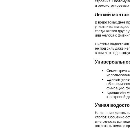
строения. Поэтому в
и реконструируемых 
Легкий монтаж
В водостоках Дёке п
уплотнителям водос
соединяются друг с 
или желоба с фитин
Система водостоков 
ее под силу даже не
в том, что водосток
Универсально
Симметрична
использовани
Единый унив
обеспечивае
фиксацию фи
Кронштейн ж
к ветровой д
Умная водосто
Налипание листвы на
хлопот. Особенно ос
в негодность вся во
потратить немало вр