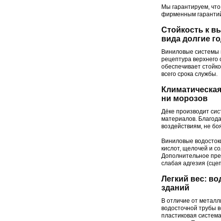
Мы гарантируем, что
фирменным гарантий
Стойкость к в
вида долгие г
Виниловые системы в
рецептура верхнего 
обеспечивает стойко
всего срока службы.
Климатическая
ни морозов
Дёке производит сис
материалов. Благод
воздействиям, не бо
Виниловые водосток
кислот, щелочей и с
Дополнительное пре
слабая адгезия (сце
Легкий вес: в
зданий
В отличие от металл
водосточной трубы в
пластиковая система