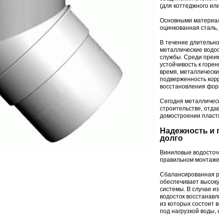
(для коттеджного ил
Основными материал
оцинкованная сталь,
В течение длительно
металлические водо
службы. Среди преи
устойчивость к горен
время, металлическ
подверженность корр
восстановления фор
Сегодня металличес
строительстве, отда
домостроении пласт
Надежность и 
долго
Виниловые водосточн
правильном монтаже
Сбалансированная р
обеспечивает высоку
системы. В случае и
водосток восстанав
из которых состоит 
под нагрузкой воды, 