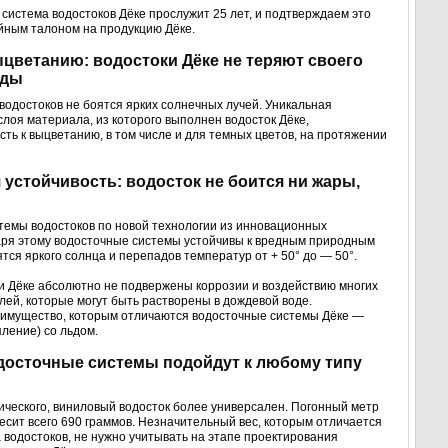
 система водостоков Дёке прослужит 25 лет, и подтверждаем это
ным талоном на продукцию Дёке.
ыцветанию: водостоки Дёке не теряют своего
оды
одостоков не боятся ярких солнечных лучей. Уникальная
слоя материала, из которого выполнен водосток Дёке,
сть к выцветанию, в том числе и для темных цветов, на протяжении
 устойчивость: водосток не боится ни жары,
темы водостоков по новой технологии из инновационных
аря этому водосточные системы устойчивы к вредным природным
ятся яркого солнца и перепадов температур от + 50° до — 50°.
и Дёке абсолютно не подвержены коррозии и воздействию многих
олей, которые могут быть растворены в дождевой воде.
имущество, которым отличаются водосточные системы Дёке —
пление) со льдом.
одосточные системы подойдут к любому типу
ического, виниловый водосток более универсален. Погонный метр
есит всего 690 граммов. Незначительный вес, которым отличается
 водостоков, не нужно учитывать на этапе проектирования