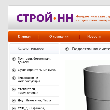
Интернет-магазин ст
и отделочных матер
Главная
О компании
Новости
Каталог товаров
Водосточная сист
Грунтовки, бетоконтакт,
добавки
Сухие строительные смеси
Гипсокартон и
комплектующие
Утеплители,
пароизоляция
Джут, Льноватин, Пакля
OSB, ДВП, фанера,