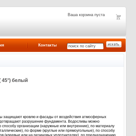
Ваша корзина пуста
ия
Контакты
 45°) белый
ы защищают кровлю и фасады от воздействия атмосферных
редотвращают разрушение фундамента. Водосливы можно
 способу организации (наружные или внутренние), по материалу
таллические), по форме (круглые или прямоугольные), по способу
в (клеевые или на резиновых уплотнителях), по предназначению