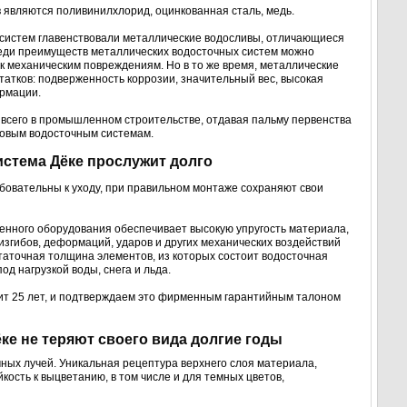
являются поливинилхлорид, оцинкованная сталь, медь.
 систем главенствовали металлические водосливы, отличающиеся
еди преимуществ металлических водосточных систем можно
ь к механическим повреждениям. Но в то же время, металлические
атков: подверженность коррозии, значительный вес, высокая
рмации.
всего в промышленном строительстве, отдавая пальму первенства
овым водосточным системам.
истема Дёке прослужит долго
овательны к уходу, при правильном монтаже сохраняют свои
нного оборудования обеспечивает высокую упругость материала,
изгибов, деформаций, ударов и других механических воздействий
таточная толщина элементов, из которых состоит водосточная
од нагрузкой воды, снега и льда.
жит 25 лет, и подтверждаем это фирменным гарантийным талоном
ке не теряют своего вида долгие годы
ных лучей. Уникальная рецептура верхнего слоя материала,
кость к выцветанию, в том числе и для темных цветов,