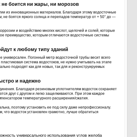
 не боится ни жары, ни морозов
огии из инновационных материалов. Благодаря этому водосточные
 не боятся яркого солнца и перепадов температур от + 50° до —
ррозии и воздействию многих кислот, щелочей и солей, которые
ное преимущество, которым отличаются водосточные системы
ойдут к любому типу зданий
ее универсален. Погонный метр водосточной трубы весит всего
 пластиковая система водостоков, не нужно учитывать на этапе
ально подходят как для новых, так для и реконструируемых
ыстро и надежно
единения. Благодаря резиновым уплотнителям водосток сохраняет
ся друг с другом и легко защелкиваются. При этом каждое
омпенсатором температурного расширения/сжатия.
альна, поэтому установить ее под силу даже непрофессионалу.
м, что водосток установлен грамотно, лучше обратиться
ожность универсального использования углов желоба