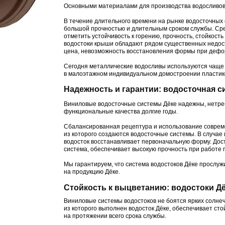
Основными материалами для производства водосливов 
В течение длительного времени на рынке водосточных
большой прочностью и длительным сроком службы. Ср
отметить устойчивость к горению, прочность, стойкост
водостоки крыши обладают рядом существенных недост
цена, невозможность восстановления формы при дефо
Сегодня металлические водосливы используются чаще 
в малоэтажном индивидуальном домостроении пластик
Надежность и гарантии: водосточная с
Виниловые водосточные системы Дёке надежны, нетреб
функциональные качества долгие годы.
Сбалансированная рецептура и использование совреме
из которого создаются водосточные системы. В случае 
водосток восстанавливает первоначальную форму. Дос
система, обеспечивает высокую прочность при работе п
Мы гарантируем, что система водостоков Дёке прослу
на продукцию Дёке.
Стойкость к выцветанию: водостоки Дё
Виниловые системы водостоков не боятся ярких солнеч
из которого выполнен водосток Дёке, обеспечивает стой
на протяжении всего срока службы.