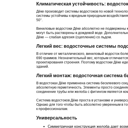
Климатическая устойчивость: водосток
Дёке производит системы водостоков по новой технол
системы устойчивы к вредным природным воздействиям,
50°.
Виниловые водостоки Дёке абсолютно не подвержены ко
могут быть растворены в дождевой воде. Дополнитель
Дёке — слабая адгезия (сцепление) со льдом.
Легкий вес: водосточные системы под
В отличие от металлического, виниловый водосток бол
690 граммов. Незначительный вес, которым отличается
проектирования строения. Поэтому водостоки Дёке иде
зданий.
Легкий монтаж: водосточная система б
В водостоках Дёке применена система бесклеевого со
абсолютную герметичность. Элементы просто соединяют
соединение трубы или желоба с фитингом является к
Система водостоков Дёке проста в установке и универс
Однако для того чтобы быть абсолютно уверенным в то
к профессионалам.
Универсальность
Симметричная конструкция желоба дает возм