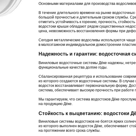
Основными материалами для производства водосливов 
В течение длительного времени на рынке водосточных
большой прочностью и длительным сроком службы. Ср
отметить устойчивость к горению, прочность, стойкост
водостоки крыши обладают рядом существенных недост
цена, невозможность восстановления формы при дефо
Сегодня металлические водосливы используются чаще 
в малоэтажном индивидуальном домостроении пластик
Надежность и гарантии: водосточная с
Виниловые водосточные системы Дёке надежны, нетреб
функциональные качества долгие годы.
Сбалансированная рецептура и использование совреме
из которого создаются водосточные системы. В случае 
водосток восстанавливает первоначальную форму. Дос
система, обеспечивает высокую прочность при работе п
Мы гарантируем, что система водостоков Дёке прослу
на продукцию Дёке.
Стойкость к выцветанию: водостоки Дё
Виниловые системы водостоков не боятся ярких солнеч
из которого выполнен водосток Дёке, обеспечивает стой
на протяжении всего срока службы.