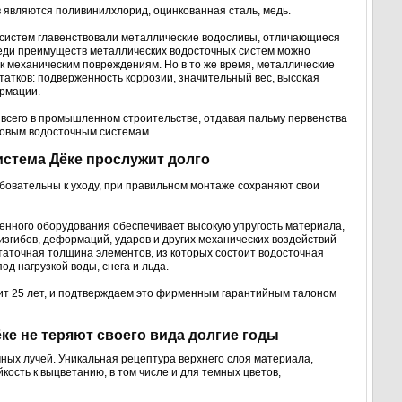
являются поливинилхлорид, оцинкованная сталь, медь.
 систем главенствовали металлические водосливы, отличающиеся
еди преимуществ металлических водосточных систем можно
ь к механическим повреждениям. Но в то же время, металлические
атков: подверженность коррозии, значительный вес, высокая
рмации.
всего в промышленном строительстве, отдавая пальму первенства
овым водосточным системам.
истема Дёке прослужит долго
овательны к уходу, при правильном монтаже сохраняют свои
нного оборудования обеспечивает высокую упругость материала,
изгибов, деформаций, ударов и других механических воздействий
таточная толщина элементов, из которых состоит водосточная
од нагрузкой воды, снега и льда.
жит 25 лет, и подтверждаем это фирменным гарантийным талоном
ке не теряют своего вида долгие годы
ных лучей. Уникальная рецептура верхнего слоя материала,
кость к выцветанию, в том числе и для темных цветов,