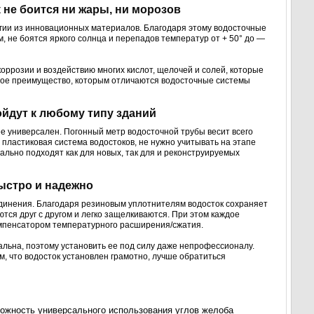
 не боится ни жары, ни морозов
огии из инновационных материалов. Благодаря этому водосточные
 не боятся яркого солнца и перепадов температур от + 50° до —
ррозии и воздействию многих кислот, щелочей и солей, которые
ное преимущество, которым отличаются водосточные системы
ойдут к любому типу зданий
ее универсален. Погонный метр водосточной трубы весит всего
 пластиковая система водостоков, не нужно учитывать на этапе
ально подходят как для новых, так для и реконструируемых
ыстро и надежно
единения. Благодаря резиновым уплотнителям водосток сохраняет
ся друг с другом и легко защелкиваются. При этом каждое
омпенсатором температурного расширения/сжатия.
альна, поэтому установить ее под силу даже непрофессионалу.
м, что водосток установлен грамотно, лучше обратиться
ожность универсального использования углов желоба