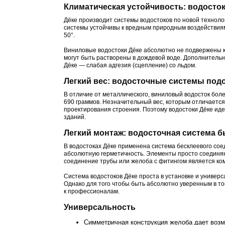
Климатическая устойчивость: водосток
Дёке производит системы водостоков по новой технол
системы устойчивы к вредным природным воздействиям,
50°.
Виниловые водостоки Дёке абсолютно не подвержены ко
могут быть растворены в дождевой воде. Дополнитель
Дёке — слабая адгезия (сцепление) со льдом.
Легкий вес: водосточные системы под
В отличие от металлического, виниловый водосток бол
690 граммов. Незначительный вес, которым отличается
проектирования строения. Поэтому водостоки Дёке иде
зданий.
Легкий монтаж: водосточная система б
В водостоках Дёке применена система бесклеевого со
абсолютную герметичность. Элементы просто соединяют
соединение трубы или желоба с фитингом является к
Система водостоков Дёке проста в установке и универс
Однако для того чтобы быть абсолютно уверенным в то
к профессионалам.
Универсальность
Симметричная конструкция желоба дает возм