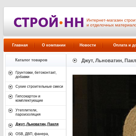
Интернет-магазин стро
и отделочных материал
Главная
О компании
Новости
Оплата и д
Каталог товаров
Джут, Льноватин, Пак
Грунтовки, бетоконтакт,
добавки
Сухие строительные смеси
Гипсокартон и
комплектующие
Утеплители,
пароизоляция
Джут, Льноватин, Пакля
OSB, ДВП, фанера,