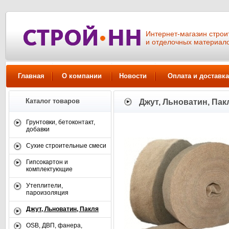
Интернет-магазин стро
и отделочных материал
Главная
О компании
Новости
Оплата и доставка
Каталог товаров
Джут, Льноватин, Пак
Грунтовки, бетоконтакт,
добавки
Сухие строительные смеси
Гипсокартон и
комплектующие
Утеплители,
пароизоляция
Джут, Льноватин, Пакля
OSB, ДВП, фанера,