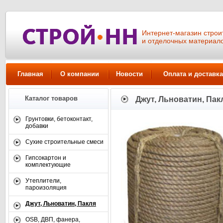
Интернет-магазин стро
и отделочных материал
Главная
О компании
Новости
Оплата и доставка
Каталог товаров
Джут, Льноватин, Пак
Грунтовки, бетоконтакт,
добавки
Сухие строительные смеси
Гипсокартон и
комплектующие
Утеплители,
пароизоляция
Джут, Льноватин, Пакля
OSB, ДВП, фанера,