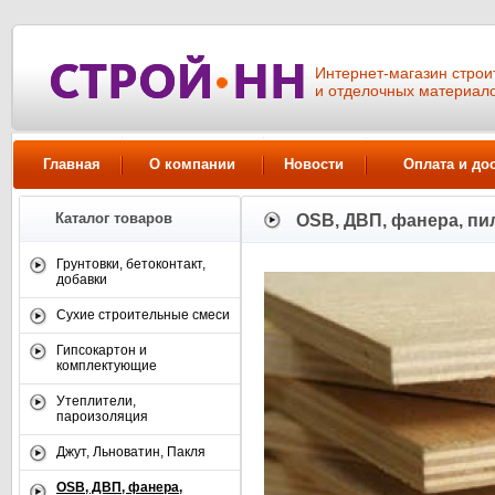
Интернет-магазин стро
и отделочных материал
Главная
О компании
Новости
Оплата и до
Каталог товаров
OSB, ДВП, фанера, п
Грунтовки, бетоконтакт,
добавки
Сухие строительные смеси
Гипсокартон и
комплектующие
Утеплители,
пароизоляция
Джут, Льноватин, Пакля
OSB, ДВП, фанера,